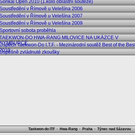
Sonkal Open 2010 (1.kolo oblastní soutěže)
Soustředění v Římově u Velešína 2006
Soustředění v Římově u Velešína 2007
Soustředění v Římově u Velešína 2009
Sportovní sobota proběhla
TAEKWON-DO HWA-RANG MILOVICE NA UKÁZCE V
NYMBURCE
Úspěch Taekwon-Do I.T.F. - Mezinárodní soutěž Best of the Bes
2010
Úspěšně zvládnuté zkoušky
Taekwon-do ITF · Hwa-Rang · Praha · Týnec nad Sázavou