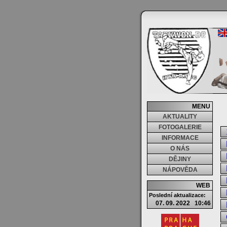
MENU
AKTUALITY
FOTOGALERIE
INFORMACE
O NÁS
DĚJINY
NÁPOVĚDA
WEB
Poslední aktualizace:
07. 09. 2022 10:46