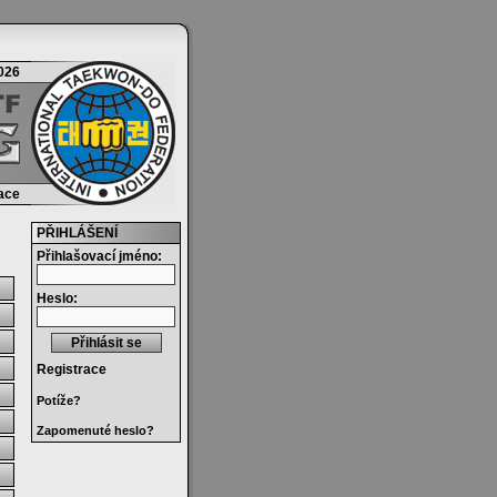
2026
race
PŘIHLÁŠENÍ
Přihlašovací jméno:
Heslo:
Registrace
Potíže?
Zapomenuté heslo?