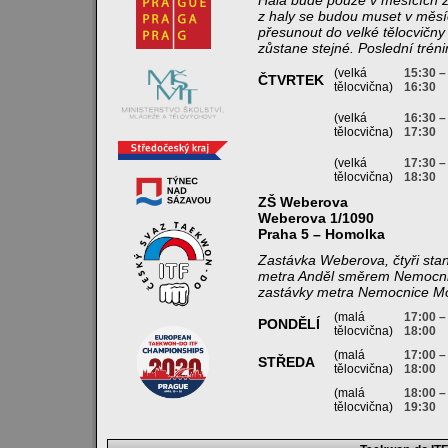
Hala bude pouze v měsících zá
z haly se budou muset v měsí
přesunout do velké tělocvičny
zůstane stejné. Poslední trén
(velká
15:30 –
ČTVRTEK
tělocvična)
16:30
(velká
16:30 –
tělocvična)
17:30
(velká
17:30 –
tělocvična)
18:30
ZŠ Weberova
Weberova 1/1090
Praha 5 – Homolka
Zastávka Weberova, čtyři sta
metra Anděl směrem Nemocnic
zastávky metra Nemocnice Mo
(malá
17:00 –
PONDĚLÍ
tělocvična)
18:00
(malá
17:00 –
STŘEDA
tělocvična)
18:00
(malá
18:00 –
tělocvična)
19:30