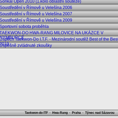
Sonkal Open 2010 (1.kolo oblastní soutěže)
Soustředění v Římově u Velešína 2006
Soustředění v Římově u Velešína 2007
Soustředění v Římově u Velešína 2009
Sportovní sobota proběhla
TAEKWON-DO HWA-RANG MILOVICE NA UKÁZCE V
NYMBURCE
Úspěch Taekwon-Do I.T.F. - Mezinárodní soutěž Best of the Bes
2010
Úspěšně zvládnuté zkoušky
Taekwon-do ITF · Hwa-Rang · Praha · Týnec nad Sázavou