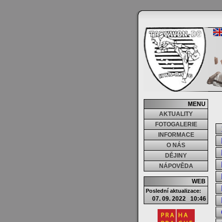
MENU
AKTUALITY
FOTOGALERIE
INFORMACE
O NÁS
DĚJINY
NÁPOVĚDA
WEB
Poslední aktualizace:
07. 09. 2022 10:46