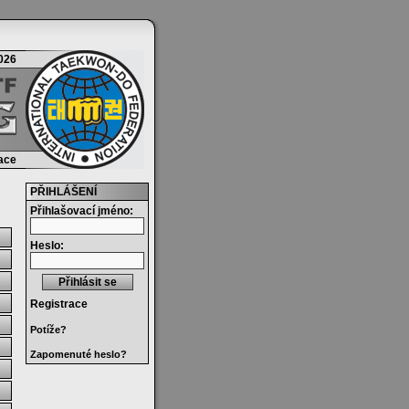
2026
race
PŘIHLÁŠENÍ
Přihlašovací jméno:
Heslo:
Registrace
Potíže?
Zapomenuté heslo?